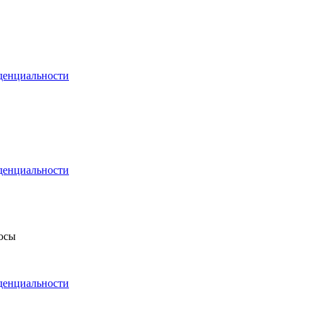
денциальности
денциальности
росы
денциальности