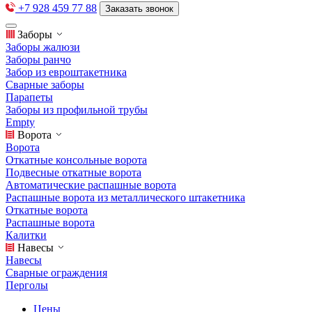
+7 928 459 77 88
Заказать звонок
Заборы
Заборы жалюзи
Заборы ранчо
Забор из евроштакетника
Сварные заборы
Парапеты
Заборы из профильной трубы
Empty
Ворота
Ворота
Откатные консольные ворота
Подвесные откатные ворота
Автоматические распашные ворота
Распашные ворота из металлического штакетника
Откатные ворота
Распашные ворота
Калитки
Навесы
Навесы
Сварные ограждения
Перголы
Цены