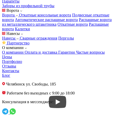
Парапеты
Заборы из профильной трубы
Ворота
Ворота
Откатные консольные ворота
Подвесные откатные
ворота
Автоматические распашные ворота
Распашные ворота
из металлического штакетника
Откатные ворота
Распашные
ворота
Калитки
Навесы
Навесы
Сварные ограждения
Перголы
Партнерство
О компании
О компании
Оплата и доставка
Гарантии
Частые вопросы
Цены
Портфолио
Отзывы
Контакты
Блог
Челябинск
ул. Свободы, 185
Работаем без выходных с 9:00 до 18:00
Консультация в мессенджере: