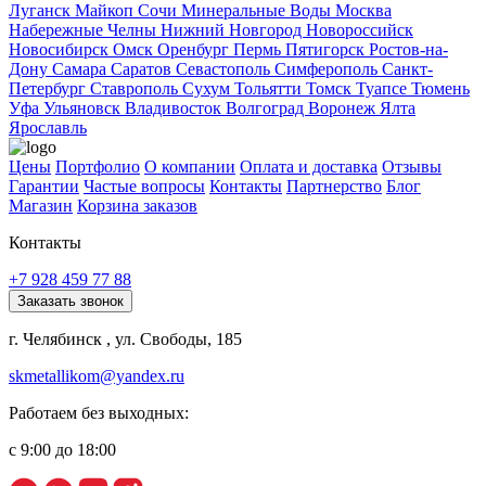
Луганск
Майкоп
Сочи
Минеральные Воды
Москва
Набережные Челны
Нижний Новгород
Новороссийск
Новосибирск
Омск
Оренбург
Пермь
Пятигорск
Ростов-на-
Дону
Самара
Саратов
Севастополь
Симферополь
Санкт-
Петербург
Ставрополь
Сухум
Тольятти
Томск
Туапсе
Тюмень
Уфа
Ульяновск
Владивосток
Волгоград
Воронеж
Ялта
Ярославль
Цены
Портфолио
О компании
Оплата и доставка
Отзывы
Гарантии
Частые вопросы
Контакты
Партнерство
Блог
Магазин
Корзина заказов
Контакты
+7 928 459 77 88
Заказать звонок
г. Челябинск , ул. Свободы, 185
skmetallikom@yandex.ru
Работаем без выходных:
с 9:00 до 18:00