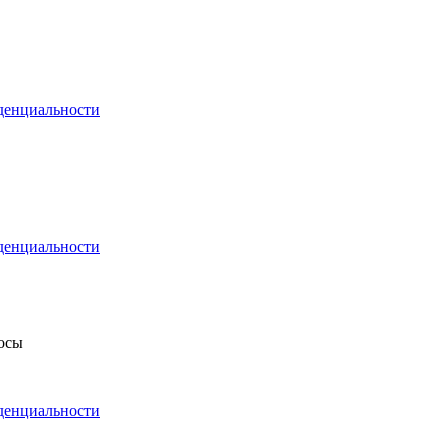
денциальности
денциальности
росы
денциальности