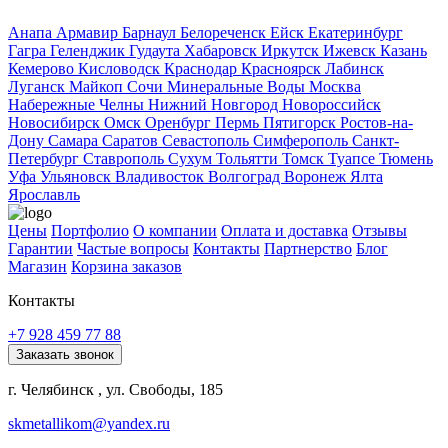
Анапа
Армавир
Барнаул
Белореченск
Ейск
Екатеринбург
Гагра
Геленджик
Гудаута
Хабаровск
Иркутск
Ижевск
Казань
Кемерово
Кисловодск
Краснодар
Красноярск
Лабинск
Луганск
Майкоп
Сочи
Минеральные Воды
Москва
Набережные Челны
Нижний Новгород
Новороссийск
Новосибирск
Омск
Оренбург
Пермь
Пятигорск
Ростов-на-
Дону
Самара
Саратов
Севастополь
Симферополь
Санкт-
Петербург
Ставрополь
Сухум
Тольятти
Томск
Туапсе
Тюмень
Уфа
Ульяновск
Владивосток
Волгоград
Воронеж
Ялта
Ярославль
Цены
Портфолио
О компании
Оплата и доставка
Отзывы
Гарантии
Частые вопросы
Контакты
Партнерство
Блог
Магазин
Корзина заказов
Контакты
+7 928 459 77 88
Заказать звонок
г. Челябинск , ул. Свободы, 185
skmetallikom@yandex.ru