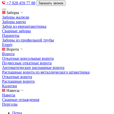
+7 928 459 77 88
Заказать звонок
Заборы
Заборы жалюзи
Заборы ранчо
Забор из евроштакетника
Сварные заборы
Парапеты
Заборы из профильной трубы
Empty
Ворота
Ворота
Откатные консольные ворота
Подвесные откатные ворота
Автоматические распашные ворота
Распашные ворота из металлического штакетника
Откатные ворота
Распашные ворота
Калитки
Навесы
Навесы
Сварные ограждения
Перголы
Цены