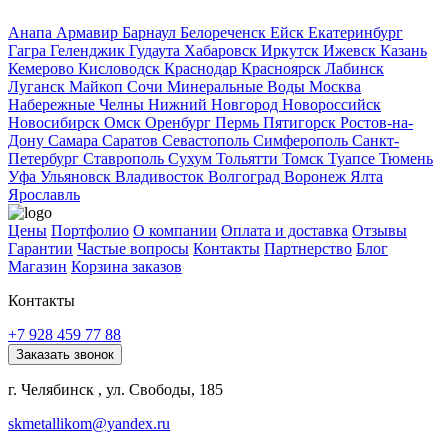
Анапа
Армавир
Барнаул
Белореченск
Ейск
Екатеринбург
Гагра
Геленджик
Гудаута
Хабаровск
Иркутск
Ижевск
Казань
Кемерово
Кисловодск
Краснодар
Красноярск
Лабинск
Луганск
Майкоп
Сочи
Минеральные Воды
Москва
Набережные Челны
Нижний Новгород
Новороссийск
Новосибирск
Омск
Оренбург
Пермь
Пятигорск
Ростов-на-
Дону
Самара
Саратов
Севастополь
Симферополь
Санкт-
Петербург
Ставрополь
Сухум
Тольятти
Томск
Туапсе
Тюмень
Уфа
Ульяновск
Владивосток
Волгоград
Воронеж
Ялта
Ярославль
Цены
Портфолио
О компании
Оплата и доставка
Отзывы
Гарантии
Частые вопросы
Контакты
Партнерство
Блог
Магазин
Корзина заказов
Контакты
+7 928 459 77 88
Заказать звонок
г. Челябинск , ул. Свободы, 185
skmetallikom@yandex.ru