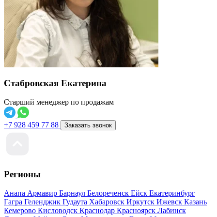
Стабровская Екатерина
Старший менеджер по продажам
+7 928 459 77 88
Заказать звонок
Регионы
Анапа
Армавир
Барнаул
Белореченск
Ейск
Екатеринбург
Гагра
Геленджик
Гудаута
Хабаровск
Иркутск
Ижевск
Казань
Кемерово
Кисловодск
Краснодар
Красноярск
Лабинск