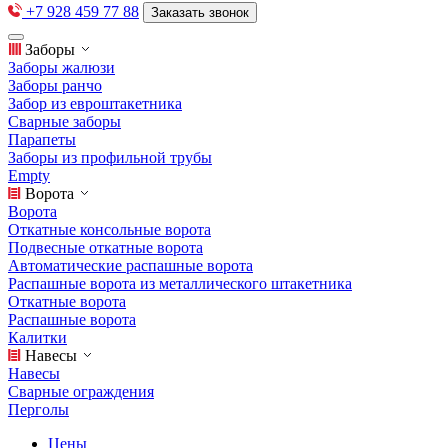
+7 928 459 77 88
Заказать звонок
Заборы
Заборы жалюзи
Заборы ранчо
Забор из евроштакетника
Сварные заборы
Парапеты
Заборы из профильной трубы
Empty
Ворота
Ворота
Откатные консольные ворота
Подвесные откатные ворота
Автоматические распашные ворота
Распашные ворота из металлического штакетника
Откатные ворота
Распашные ворота
Калитки
Навесы
Навесы
Сварные ограждения
Перголы
Цены