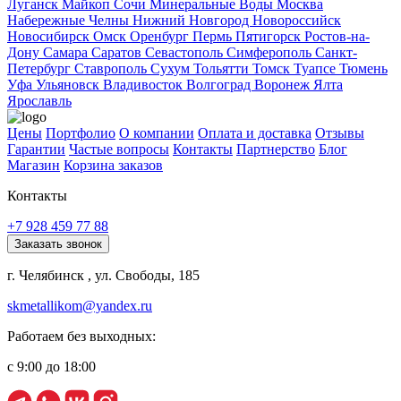
Луганск
Майкоп
Сочи
Минеральные Воды
Москва
Набережные Челны
Нижний Новгород
Новороссийск
Новосибирск
Омск
Оренбург
Пермь
Пятигорск
Ростов-на-
Дону
Самара
Саратов
Севастополь
Симферополь
Санкт-
Петербург
Ставрополь
Сухум
Тольятти
Томск
Туапсе
Тюмень
Уфа
Ульяновск
Владивосток
Волгоград
Воронеж
Ялта
Ярославль
Цены
Портфолио
О компании
Оплата и доставка
Отзывы
Гарантии
Частые вопросы
Контакты
Партнерство
Блог
Магазин
Корзина заказов
Контакты
+7 928 459 77 88
Заказать звонок
г. Челябинск , ул. Свободы, 185
skmetallikom@yandex.ru
Работаем без выходных:
с 9:00 до 18:00