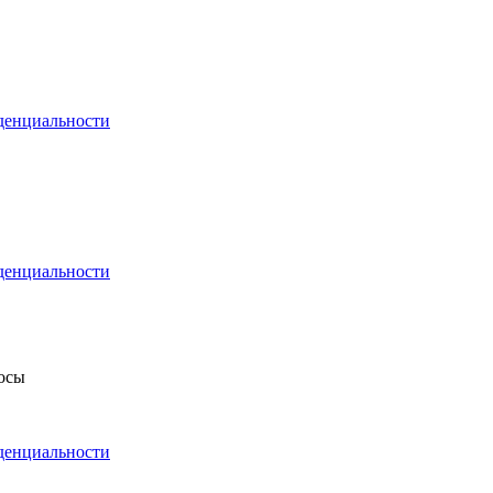
денциальности
денциальности
росы
денциальности