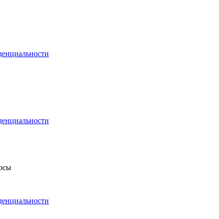
денциальности
денциальности
росы
денциальности