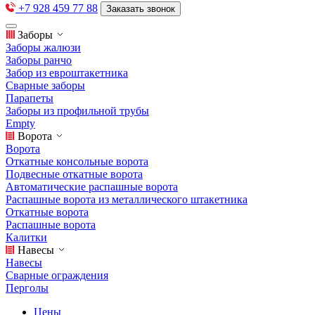
+7 928 459 77 88
Заказать звонок
Заборы
Заборы жалюзи
Заборы ранчо
Забор из евроштакетника
Сварные заборы
Парапеты
Заборы из профильной трубы
Empty
Ворота
Ворота
Откатные консольные ворота
Подвесные откатные ворота
Автоматические распашные ворота
Распашные ворота из металлического штакетника
Откатные ворота
Распашные ворота
Калитки
Навесы
Навесы
Сварные ограждения
Перголы
Цены