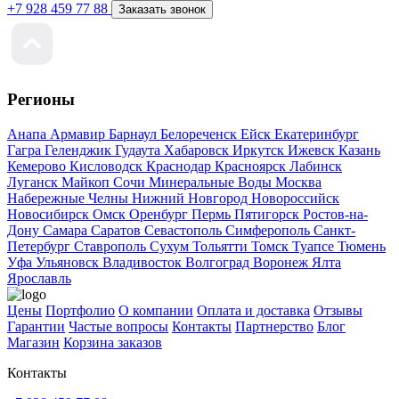
+7 928 459 77 88
Заказать звонок
Регионы
Анапа
Армавир
Барнаул
Белореченск
Ейск
Екатеринбург
Гагра
Геленджик
Гудаута
Хабаровск
Иркутск
Ижевск
Казань
Кемерово
Кисловодск
Краснодар
Красноярск
Лабинск
Луганск
Майкоп
Сочи
Минеральные Воды
Москва
Набережные Челны
Нижний Новгород
Новороссийск
Новосибирск
Омск
Оренбург
Пермь
Пятигорск
Ростов-на-
Дону
Самара
Саратов
Севастополь
Симферополь
Санкт-
Петербург
Ставрополь
Сухум
Тольятти
Томск
Туапсе
Тюмень
Уфа
Ульяновск
Владивосток
Волгоград
Воронеж
Ялта
Ярославль
Цены
Портфолио
О компании
Оплата и доставка
Отзывы
Гарантии
Частые вопросы
Контакты
Партнерство
Блог
Магазин
Корзина заказов
Контакты