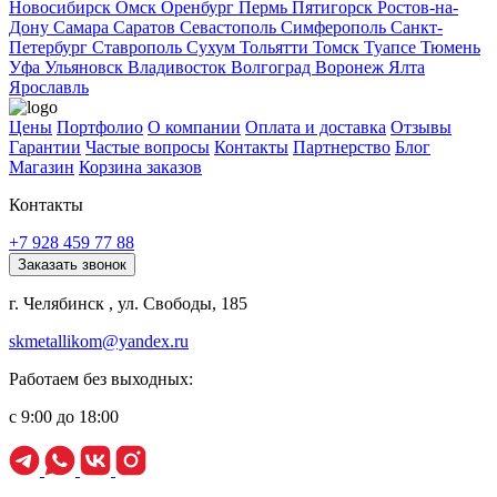
Новосибирск
Омск
Оренбург
Пермь
Пятигорск
Ростов-на-
Дону
Самара
Саратов
Севастополь
Симферополь
Санкт-
Петербург
Ставрополь
Сухум
Тольятти
Томск
Туапсе
Тюмень
Уфа
Ульяновск
Владивосток
Волгоград
Воронеж
Ялта
Ярославль
Цены
Портфолио
О компании
Оплата и доставка
Отзывы
Гарантии
Частые вопросы
Контакты
Партнерство
Блог
Магазин
Корзина заказов
Контакты
+7 928 459 77 88
Заказать звонок
г. Челябинск , ул. Свободы, 185
skmetallikom@yandex.ru
Работаем без выходных:
с 9:00 до 18:00