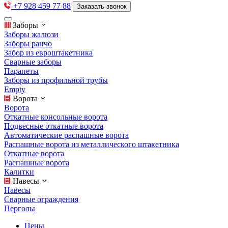
+7 928 459 77 88
Заказать звонок
Заборы
Заборы жалюзи
Заборы ранчо
Забор из евроштакетника
Сварные заборы
Парапеты
Заборы из профильной трубы
Empty
Ворота
Ворота
Откатные консольные ворота
Подвесные откатные ворота
Автоматические распашные ворота
Распашные ворота из металлического штакетника
Откатные ворота
Распашные ворота
Калитки
Навесы
Навесы
Сварные ограждения
Перголы
Цены