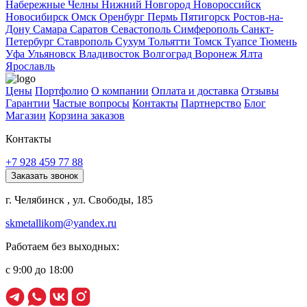
Набережные Челны
Нижний Новгород
Новороссийск
Новосибирск
Омск
Оренбург
Пермь
Пятигорск
Ростов-на-
Дону
Самара
Саратов
Севастополь
Симферополь
Санкт-
Петербург
Ставрополь
Сухум
Тольятти
Томск
Туапсе
Тюмень
Уфа
Ульяновск
Владивосток
Волгоград
Воронеж
Ялта
Ярославль
Цены
Портфолио
О компании
Оплата и доставка
Отзывы
Гарантии
Частые вопросы
Контакты
Партнерство
Блог
Магазин
Корзина заказов
Контакты
+7 928 459 77 88
Заказать звонок
г. Челябинск , ул. Свободы, 185
skmetallikom@yandex.ru
Работаем без выходных:
с 9:00 до 18:00