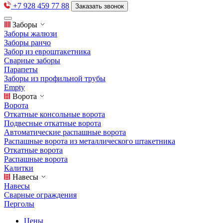
+7 928 459 77 88
Заказать звонок
Заборы
Заборы жалюзи
Заборы ранчо
Забор из евроштакетника
Сварные заборы
Парапеты
Заборы из профильной трубы
Empty
Ворота
Ворота
Откатные консольные ворота
Подвесные откатные ворота
Автоматические распашные ворота
Распашные ворота из металлического штакетника
Откатные ворота
Распашные ворота
Калитки
Навесы
Навесы
Сварные ограждения
Перголы
Цены