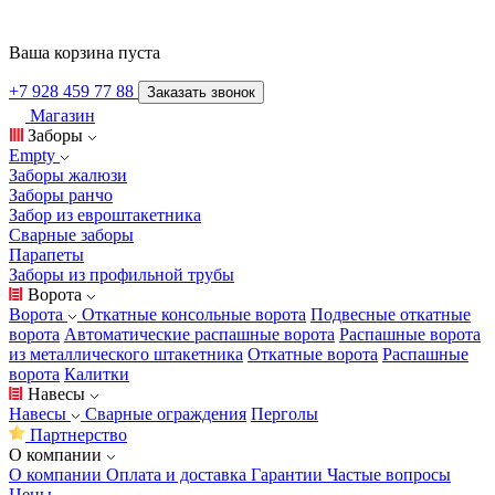
Ваша корзина пуста
+7 928 459 77 88
Заказать звонок
Магазин
Заборы
Empty
Заборы жалюзи
Заборы ранчо
Забор из евроштакетника
Сварные заборы
Парапеты
Заборы из профильной трубы
Ворота
Ворота
Откатные консольные ворота
Подвесные откатные
ворота
Автоматические распашные ворота
Распашные ворота
из металлического штакетника
Откатные ворота
Распашные
ворота
Калитки
Навесы
Навесы
Сварные ограждения
Перголы
Партнерство
О компании
О компании
Оплата и доставка
Гарантии
Частые вопросы
Цены