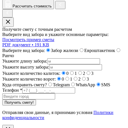
Рассчитать стоимость
Получите смету с точным расчетом
Выберите вид забора и укажите основные параметры:
Посмотреть пример сметы
PDF документ • 191 KB
Выберите вид забора:
Забор жалюзи
Евроштакетник
Ранчо
Укажите длину забора:
Укажите высоту забора:
Укажите количество калиток:
0
1
2
3
Укажите количество ворот:
0
1
2
3
Куда отправить смету?
Telegram
WhatsApp
SMS
Телефон
*
Получить смету!
Отправляя свои данные, я принимаю условия
Политики
конфиденциальности