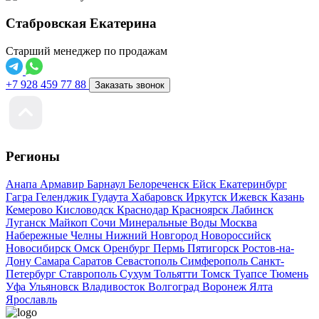
Стабровская Екатерина
Старший менеджер по продажам
+7 928 459 77 88
Заказать звонок
Регионы
Анапа
Армавир
Барнаул
Белореченск
Ейск
Екатеринбург
Гагра
Геленджик
Гудаута
Хабаровск
Иркутск
Ижевск
Казань
Кемерово
Кисловодск
Краснодар
Красноярск
Лабинск
Луганск
Майкоп
Сочи
Минеральные Воды
Москва
Набережные Челны
Нижний Новгород
Новороссийск
Новосибирск
Омск
Оренбург
Пермь
Пятигорск
Ростов-на-
Дону
Самара
Саратов
Севастополь
Симферополь
Санкт-
Петербург
Ставрополь
Сухум
Тольятти
Томск
Туапсе
Тюмень
Уфа
Ульяновск
Владивосток
Волгоград
Воронеж
Ялта
Ярославль