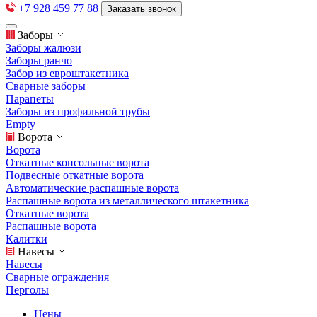
+7 928 459 77 88
Заказать звонок
Заборы
Заборы жалюзи
Заборы ранчо
Забор из евроштакетника
Сварные заборы
Парапеты
Заборы из профильной трубы
Empty
Ворота
Ворота
Откатные консольные ворота
Подвесные откатные ворота
Автоматические распашные ворота
Распашные ворота из металлического штакетника
Откатные ворота
Распашные ворота
Калитки
Навесы
Навесы
Сварные ограждения
Перголы
Цены