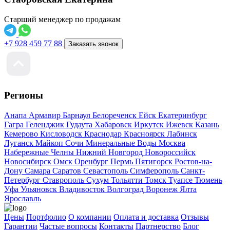
Старший менеджер по продажам
+7 928 459 77 88
Заказать звонок
Регионы
Анапа
Армавир
Барнаул
Белореченск
Ейск
Екатеринбург
Гагра
Геленджик
Гудаута
Хабаровск
Иркутск
Ижевск
Казань
Кемерово
Кисловодск
Краснодар
Красноярск
Лабинск
Луганск
Майкоп
Сочи
Минеральные Воды
Москва
Набережные Челны
Нижний Новгород
Новороссийск
Новосибирск
Омск
Оренбург
Пермь
Пятигорск
Ростов-на-
Дону
Самара
Саратов
Севастополь
Симферополь
Санкт-
Петербург
Ставрополь
Сухум
Тольятти
Томск
Туапсе
Тюмень
Уфа
Ульяновск
Владивосток
Волгоград
Воронеж
Ялта
Ярославль
Цены
Портфолио
О компании
Оплата и доставка
Отзывы
Гарантии
Частые вопросы
Контакты
Партнерство
Блог