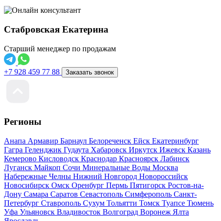
Стабровская Екатерина
Старший менеджер по продажам
+7 928 459 77 88
Заказать звонок
Регионы
Анапа
Армавир
Барнаул
Белореченск
Ейск
Екатеринбург
Гагра
Геленджик
Гудаута
Хабаровск
Иркутск
Ижевск
Казань
Кемерово
Кисловодск
Краснодар
Красноярск
Лабинск
Луганск
Майкоп
Сочи
Минеральные Воды
Москва
Набережные Челны
Нижний Новгород
Новороссийск
Новосибирск
Омск
Оренбург
Пермь
Пятигорск
Ростов-на-
Дону
Самара
Саратов
Севастополь
Симферополь
Санкт-
Петербург
Ставрополь
Сухум
Тольятти
Томск
Туапсе
Тюмень
Уфа
Ульяновск
Владивосток
Волгоград
Воронеж
Ялта
Ярославль