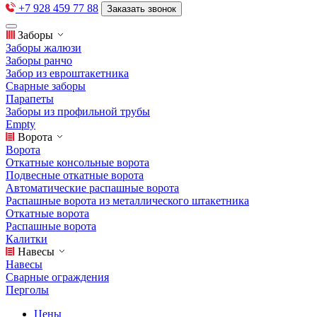
+7 928 459 77 88
Заказать звонок
Заборы
Заборы жалюзи
Заборы ранчо
Забор из евроштакетника
Сварные заборы
Парапеты
Заборы из профильной трубы
Empty
Ворота
Ворота
Откатные консольные ворота
Подвесные откатные ворота
Автоматические распашные ворота
Распашные ворота из металлического штакетника
Откатные ворота
Распашные ворота
Калитки
Навесы
Навесы
Сварные ограждения
Перголы
Цены