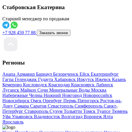
Стабровская Екатерина
Старший менеджер по продажам
+7 928 459 77 88
Заказать звонок
Регионы
Анапа
Армавир
Барнаул
Белореченск
Ейск
Екатеринбург
Гагра
Геленджик
Гудаута
Хабаровск
Иркутск
Ижевск
Казань
Кемерово
Кисловодск
Краснодар
Красноярск
Лабинск
Луганск
Майкоп
Сочи
Минеральные Воды
Москва
Набережные Челны
Нижний Новгород
Новороссийск
Новосибирск
Омск
Оренбург
Пермь
Пятигорск
Ростов-на-
Дону
Самара
Саратов
Севастополь
Симферополь
Санкт-
Петербург
Ставрополь
Сухум
Тольятти
Томск
Туапсе
Тюмень
Уфа
Ульяновск
Владивосток
Волгоград
Воронеж
Ялта
Ярославль