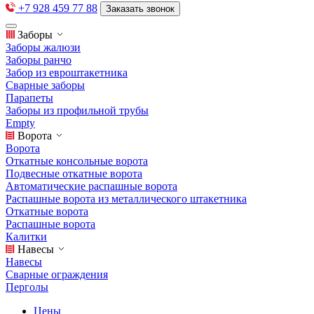
+7 928 459 77 88
Заказать звонок
Заборы
Заборы жалюзи
Заборы ранчо
Забор из евроштакетника
Сварные заборы
Парапеты
Заборы из профильной трубы
Empty
Ворота
Ворота
Откатные консольные ворота
Подвесные откатные ворота
Автоматические распашные ворота
Распашные ворота из металлического штакетника
Откатные ворота
Распашные ворота
Калитки
Навесы
Навесы
Сварные ограждения
Перголы
Цены