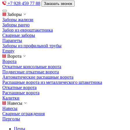
+7 928 459 77 88
Заказать звонок
Заборы
Заборы жалюзи
Заборы ранчо
Забор из евроштакетника
Сварные заборы
Парапеты
Заборы из профильной трубы
Empty
Ворота
Ворота
Откатные консольные ворота
Подвесные откатные ворота
Автоматические распашные ворота
Распашные ворота из металлического штакетника
Откатные ворота
Распашные ворота
Калитки
Навесы
Навесы
Сварные ограждения
Перголы
Цены