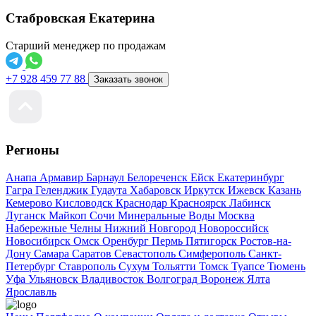
Стабровская Екатерина
Старший менеджер по продажам
+7 928 459 77 88
Заказать звонок
Регионы
Анапа
Армавир
Барнаул
Белореченск
Ейск
Екатеринбург
Гагра
Геленджик
Гудаута
Хабаровск
Иркутск
Ижевск
Казань
Кемерово
Кисловодск
Краснодар
Красноярск
Лабинск
Луганск
Майкоп
Сочи
Минеральные Воды
Москва
Набережные Челны
Нижний Новгород
Новороссийск
Новосибирск
Омск
Оренбург
Пермь
Пятигорск
Ростов-на-
Дону
Самара
Саратов
Севастополь
Симферополь
Санкт-
Петербург
Ставрополь
Сухум
Тольятти
Томск
Туапсе
Тюмень
Уфа
Ульяновск
Владивосток
Волгоград
Воронеж
Ялта
Ярославль