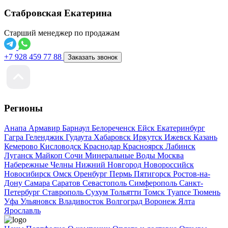
Стабровская Екатерина
Старший менеджер по продажам
+7 928 459 77 88
Заказать звонок
Регионы
Анапа
Армавир
Барнаул
Белореченск
Ейск
Екатеринбург
Гагра
Геленджик
Гудаута
Хабаровск
Иркутск
Ижевск
Казань
Кемерово
Кисловодск
Краснодар
Красноярск
Лабинск
Луганск
Майкоп
Сочи
Минеральные Воды
Москва
Набережные Челны
Нижний Новгород
Новороссийск
Новосибирск
Омск
Оренбург
Пермь
Пятигорск
Ростов-на-
Дону
Самара
Саратов
Севастополь
Симферополь
Санкт-
Петербург
Ставрополь
Сухум
Тольятти
Томск
Туапсе
Тюмень
Уфа
Ульяновск
Владивосток
Волгоград
Воронеж
Ялта
Ярославль