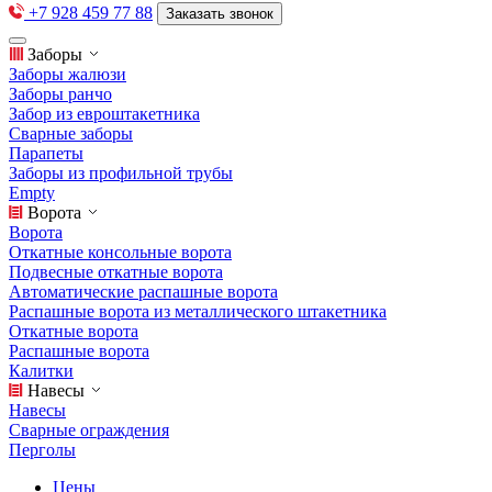
+7 928 459 77 88
Заказать звонок
Заборы
Заборы жалюзи
Заборы ранчо
Забор из евроштакетника
Сварные заборы
Парапеты
Заборы из профильной трубы
Empty
Ворота
Ворота
Откатные консольные ворота
Подвесные откатные ворота
Автоматические распашные ворота
Распашные ворота из металлического штакетника
Откатные ворота
Распашные ворота
Калитки
Навесы
Навесы
Сварные ограждения
Перголы
Цены