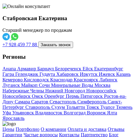
Стабровская Екатерина
Старший менеджер по продажам
+7 928 459 77 88
Заказать звонок
Регионы
Анапа
Армавир
Барнаул
Белореченск
Ейск
Екатеринбург
Гагра
Геленджик
Гудаута
Хабаровск
Иркутск
Ижевск
Казань
Кемерово
Кисловодск
Краснодар
Красноярск
Лабинск
Луганск
Майкоп
Сочи
Минеральные Воды
Москва
Набережные Челны
Нижний Новгород
Новороссийск
Новосибирск
Омск
Оренбург
Пермь
Пятигорск
Ростов-на-
Дону
Самара
Саратов
Севастополь
Симферополь
Санкт-
Петербург
Ставрополь
Сухум
Тольятти
Томск
Туапсе
Тюмень
Уфа
Ульяновск
Владивосток
Волгоград
Воронеж
Ялта
Ярославль
Цены
Портфолио
О компании
Оплата и доставка
Отзывы
Гарантии
Частые вопросы
Контакты
Партнерство
Блог