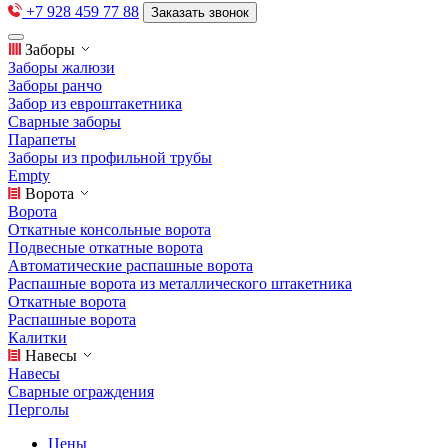
+7 928 459 77 88
Заказать звонок
Заборы
Заборы жалюзи
Заборы ранчо
Забор из евроштакетника
Сварные заборы
Парапеты
Заборы из профильной трубы
Empty
Ворота
Ворота
Откатные консольные ворота
Подвесные откатные ворота
Автоматические распашные ворота
Распашные ворота из металлического штакетника
Откатные ворота
Распашные ворота
Калитки
Навесы
Навесы
Сварные ограждения
Перголы
Цены