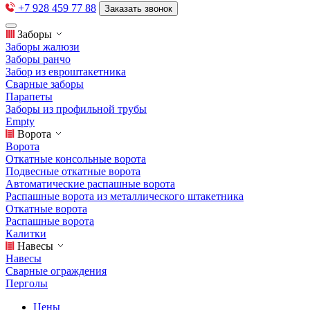
+7 928 459 77 88
Заказать звонок
Заборы
Заборы жалюзи
Заборы ранчо
Забор из евроштакетника
Сварные заборы
Парапеты
Заборы из профильной трубы
Empty
Ворота
Ворота
Откатные консольные ворота
Подвесные откатные ворота
Автоматические распашные ворота
Распашные ворота из металлического штакетника
Откатные ворота
Распашные ворота
Калитки
Навесы
Навесы
Сварные ограждения
Перголы
Цены