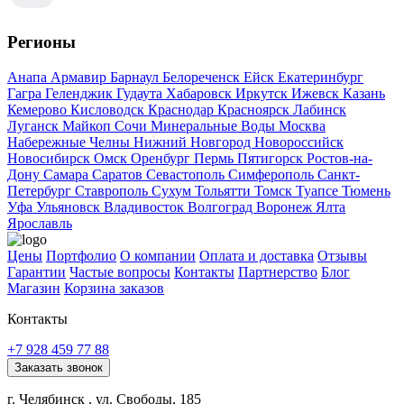
Регионы
Анапа
Армавир
Барнаул
Белореченск
Ейск
Екатеринбург
Гагра
Геленджик
Гудаута
Хабаровск
Иркутск
Ижевск
Казань
Кемерово
Кисловодск
Краснодар
Красноярск
Лабинск
Луганск
Майкоп
Сочи
Минеральные Воды
Москва
Набережные Челны
Нижний Новгород
Новороссийск
Новосибирск
Омск
Оренбург
Пермь
Пятигорск
Ростов-на-
Дону
Самара
Саратов
Севастополь
Симферополь
Санкт-
Петербург
Ставрополь
Сухум
Тольятти
Томск
Туапсе
Тюмень
Уфа
Ульяновск
Владивосток
Волгоград
Воронеж
Ялта
Ярославль
Цены
Портфолио
О компании
Оплата и доставка
Отзывы
Гарантии
Частые вопросы
Контакты
Партнерство
Блог
Магазин
Корзина заказов
Контакты
+7 928 459 77 88
Заказать звонок
г. Челябинск , ул. Свободы, 185