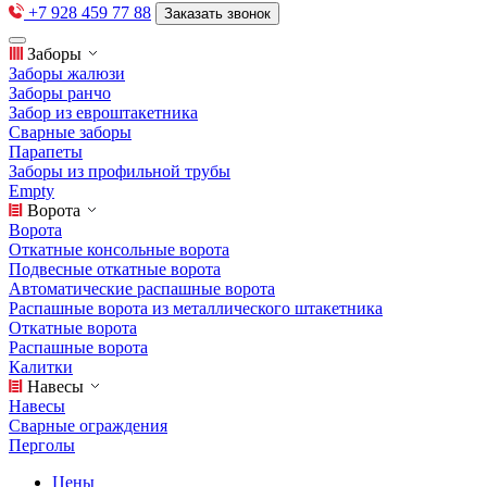
+7 928 459 77 88
Заказать звонок
Заборы
Заборы жалюзи
Заборы ранчо
Забор из евроштакетника
Сварные заборы
Парапеты
Заборы из профильной трубы
Empty
Ворота
Ворота
Откатные консольные ворота
Подвесные откатные ворота
Автоматические распашные ворота
Распашные ворота из металлического штакетника
Откатные ворота
Распашные ворота
Калитки
Навесы
Навесы
Сварные ограждения
Перголы
Цены