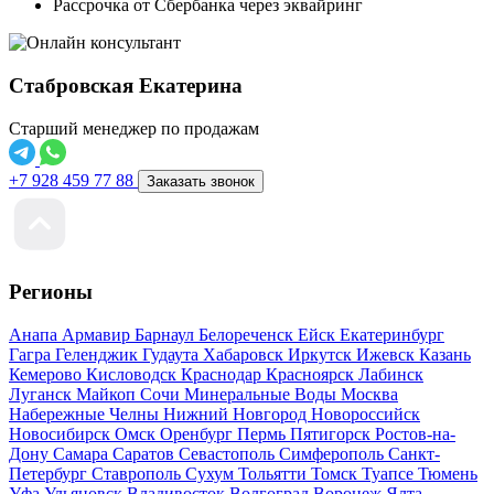
Рассрочка от Сбербанка через эквайринг
Стабровская Екатерина
Старший менеджер по продажам
+7 928 459 77 88
Заказать звонок
Регионы
Анапа
Армавир
Барнаул
Белореченск
Ейск
Екатеринбург
Гагра
Геленджик
Гудаута
Хабаровск
Иркутск
Ижевск
Казань
Кемерово
Кисловодск
Краснодар
Красноярск
Лабинск
Луганск
Майкоп
Сочи
Минеральные Воды
Москва
Набережные Челны
Нижний Новгород
Новороссийск
Новосибирск
Омск
Оренбург
Пермь
Пятигорск
Ростов-на-
Дону
Самара
Саратов
Севастополь
Симферополь
Санкт-
Петербург
Ставрополь
Сухум
Тольятти
Томск
Туапсе
Тюмень
Уфа
Ульяновск
Владивосток
Волгоград
Воронеж
Ялта