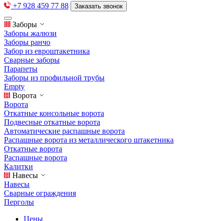
+7 928 459 77 88
Заказать звонок
Заборы
Заборы жалюзи
Заборы ранчо
Забор из евроштакетника
Сварные заборы
Парапеты
Заборы из профильной трубы
Empty
Ворота
Ворота
Откатные консольные ворота
Подвесные откатные ворота
Автоматические распашные ворота
Распашные ворота из металлического штакетника
Откатные ворота
Распашные ворота
Калитки
Навесы
Навесы
Сварные ограждения
Перголы
Цены