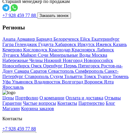
Старший менеджер по продажам
+7 928 459 77 88
Заказать звонок
Регионы
Анапа
Армавир
Барнаул
Белореченск
Ейск
Екатеринбург
Гагра
Геленджик
Гудаута
Хабаровск
Иркутск
Ижевск
Казань
Кемерово
Кисловодск
Краснодар
Красноярск
Лабинск
Луганск
Майкоп
Сочи
Минеральные Воды
Москва
Набережные Челны
Нижний Новгород
Новороссийск
Новосибирск
Омск
Оренбург
Пермь
Пятигорск
Ростов-на-
Дону
Самара
Саратов
Севастополь
Симферополь
Санкт-
Петербург
Ставрополь
Сухум
Тольятти
Томск
Туапсе
Тюмень
Уфа
Ульяновск
Владивосток
Волгоград
Воронеж
Ялта
Ярославль
Цены
Портфолио
О компании
Оплата и доставка
Отзывы
Гарантии
Частые вопросы
Контакты
Партнерство
Блог
Магазин
Корзина заказов
Контакты
+7 928 459 77 88