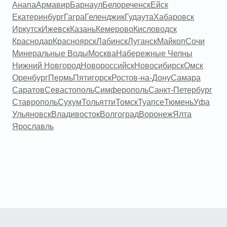
Анапа
Армавир
Барнаул
Белореченск
Ейск
Екатеринбург
Гагра
Геленджик
Гудаута
Хабаровск
Иркутск
Ижевск
Казань
Кемерово
Кисловодск
Краснодар
Красноярск
Лабинск
Луганск
Майкоп
Сочи
Минеральные Воды
Москва
Набережные Челны
Нижний Новгород
Новороссийск
Новосибирск
Омск
Оренбург
Пермь
Пятигорск
Ростов-на-Дону
Самара
Саратов
Севастополь
Симферополь
Санкт-Петербург
Ставрополь
Сухум
Тольятти
Томск
Туапсе
Тюмень
Уфа
Ульяновск
Владивосток
Волгоград
Воронеж
Ялта
Ярославль