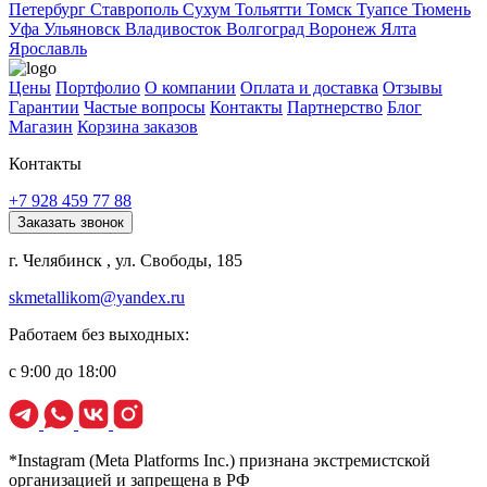
Петербург
Ставрополь
Сухум
Тольятти
Томск
Туапсе
Тюмень
Уфа
Ульяновск
Владивосток
Волгоград
Воронеж
Ялта
Ярославль
Цены
Портфолио
О компании
Оплата и доставка
Отзывы
Гарантии
Частые вопросы
Контакты
Партнерство
Блог
Магазин
Корзина заказов
Контакты
+7 928 459 77 88
Заказать звонок
г. Челябинск , ул. Свободы, 185
skmetallikom@yandex.ru
Работаем без выходных:
с 9:00 до 18:00
*Instagram (Meta Platforms Inc.) признана экстремистской
организацией и запрещена в РФ