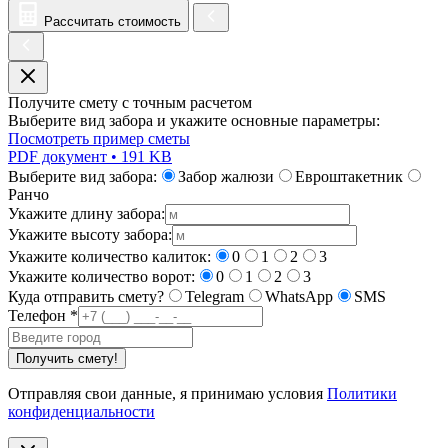
Рассчитать стоимость
Получите смету с точным расчетом
Выберите вид забора и укажите основные параметры:
Посмотреть пример сметы
PDF документ • 191 KB
Выберите вид забора:
Забор жалюзи
Евроштакетник
Ранчо
Укажите длину забора:
Укажите высоту забора:
Укажите количество калиток:
0
1
2
3
Укажите количество ворот:
0
1
2
3
Куда отправить смету?
Telegram
WhatsApp
SMS
Телефон
*
Получить смету!
Отправляя свои данные, я принимаю условия
Политики
конфиденциальности