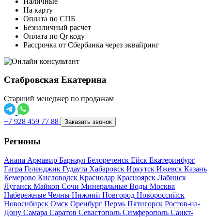
Наличные
На карту
Оплата по СПБ
Безналичный расчет
Оплата по Qr коду
Рассрочка от Сбербанка через эквайринг
Стабровская Екатерина
Старший менеджер по продажам
+7 928 459 77 88
Заказать звонок
Регионы
Анапа
Армавир
Барнаул
Белореченск
Ейск
Екатеринбург
Гагра
Геленджик
Гудаута
Хабаровск
Иркутск
Ижевск
Казань
Кемерово
Кисловодск
Краснодар
Красноярск
Лабинск
Луганск
Майкоп
Сочи
Минеральные Воды
Москва
Набережные Челны
Нижний Новгород
Новороссийск
Новосибирск
Омск
Оренбург
Пермь
Пятигорск
Ростов-на-
Дону
Самара
Саратов
Севастополь
Симферополь
Санкт-