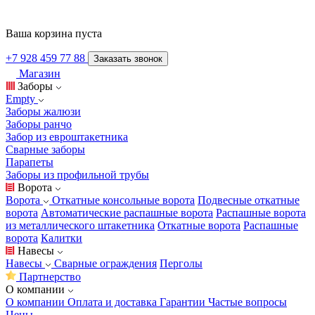
Ваша корзина пуста
+7 928 459 77 88
Заказать звонок
Магазин
Заборы
Empty
Заборы жалюзи
Заборы ранчо
Забор из евроштакетника
Сварные заборы
Парапеты
Заборы из профильной трубы
Ворота
Ворота
Откатные консольные ворота
Подвесные откатные
ворота
Автоматические распашные ворота
Распашные ворота
из металлического штакетника
Откатные ворота
Распашные
ворота
Калитки
Навесы
Навесы
Сварные ограждения
Перголы
Партнерство
О компании
О компании
Оплата и доставка
Гарантии
Частые вопросы
Цены