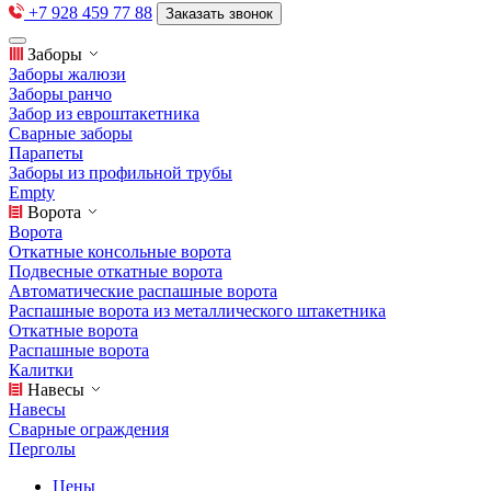
+7 928 459 77 88
Заказать звонок
Заборы
Заборы жалюзи
Заборы ранчо
Забор из евроштакетника
Сварные заборы
Парапеты
Заборы из профильной трубы
Empty
Ворота
Ворота
Откатные консольные ворота
Подвесные откатные ворота
Автоматические распашные ворота
Распашные ворота из металлического штакетника
Откатные ворота
Распашные ворота
Калитки
Навесы
Навесы
Сварные ограждения
Перголы
Цены