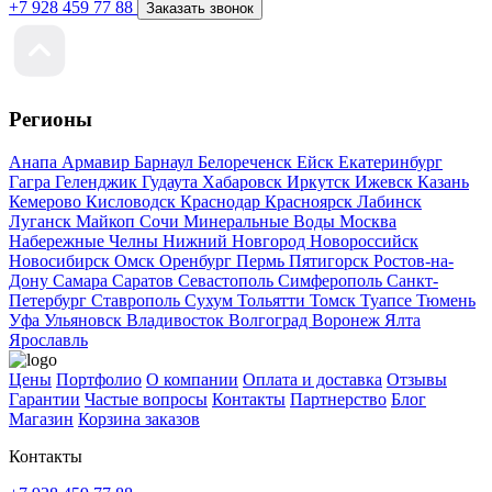
+7 928 459 77 88
Заказать звонок
Регионы
Анапа
Армавир
Барнаул
Белореченск
Ейск
Екатеринбург
Гагра
Геленджик
Гудаута
Хабаровск
Иркутск
Ижевск
Казань
Кемерово
Кисловодск
Краснодар
Красноярск
Лабинск
Луганск
Майкоп
Сочи
Минеральные Воды
Москва
Набережные Челны
Нижний Новгород
Новороссийск
Новосибирск
Омск
Оренбург
Пермь
Пятигорск
Ростов-на-
Дону
Самара
Саратов
Севастополь
Симферополь
Санкт-
Петербург
Ставрополь
Сухум
Тольятти
Томск
Туапсе
Тюмень
Уфа
Ульяновск
Владивосток
Волгоград
Воронеж
Ялта
Ярославль
Цены
Портфолио
О компании
Оплата и доставка
Отзывы
Гарантии
Частые вопросы
Контакты
Партнерство
Блог
Магазин
Корзина заказов
Контакты