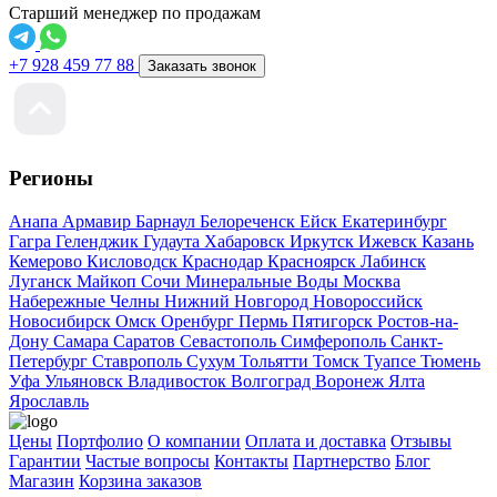
Старший менеджер по продажам
+7 928 459 77 88
Заказать звонок
Регионы
Анапа
Армавир
Барнаул
Белореченск
Ейск
Екатеринбург
Гагра
Геленджик
Гудаута
Хабаровск
Иркутск
Ижевск
Казань
Кемерово
Кисловодск
Краснодар
Красноярск
Лабинск
Луганск
Майкоп
Сочи
Минеральные Воды
Москва
Набережные Челны
Нижний Новгород
Новороссийск
Новосибирск
Омск
Оренбург
Пермь
Пятигорск
Ростов-на-
Дону
Самара
Саратов
Севастополь
Симферополь
Санкт-
Петербург
Ставрополь
Сухум
Тольятти
Томск
Туапсе
Тюмень
Уфа
Ульяновск
Владивосток
Волгоград
Воронеж
Ялта
Ярославль
Цены
Портфолио
О компании
Оплата и доставка
Отзывы
Гарантии
Частые вопросы
Контакты
Партнерство
Блог
Магазин
Корзина заказов