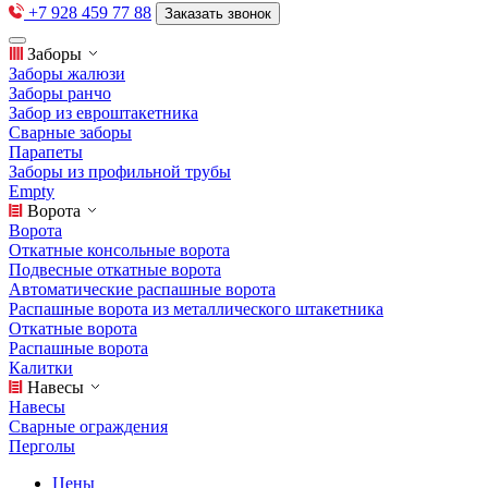
+7 928 459 77 88
Заказать звонок
Заборы
Заборы жалюзи
Заборы ранчо
Забор из евроштакетника
Сварные заборы
Парапеты
Заборы из профильной трубы
Empty
Ворота
Ворота
Откатные консольные ворота
Подвесные откатные ворота
Автоматические распашные ворота
Распашные ворота из металлического штакетника
Откатные ворота
Распашные ворота
Калитки
Навесы
Навесы
Сварные ограждения
Перголы
Цены