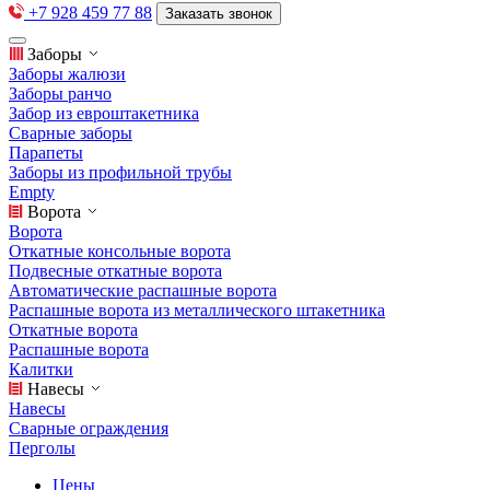
+7 928 459 77 88
Заказать звонок
Заборы
Заборы жалюзи
Заборы ранчо
Забор из евроштакетника
Сварные заборы
Парапеты
Заборы из профильной трубы
Empty
Ворота
Ворота
Откатные консольные ворота
Подвесные откатные ворота
Автоматические распашные ворота
Распашные ворота из металлического штакетника
Откатные ворота
Распашные ворота
Калитки
Навесы
Навесы
Сварные ограждения
Перголы
Цены