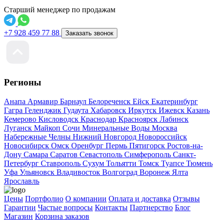
Старший менеджер по продажам
+7 928 459 77 88
Заказать звонок
Регионы
Анапа
Армавир
Барнаул
Белореченск
Ейск
Екатеринбург
Гагра
Геленджик
Гудаута
Хабаровск
Иркутск
Ижевск
Казань
Кемерово
Кисловодск
Краснодар
Красноярск
Лабинск
Луганск
Майкоп
Сочи
Минеральные Воды
Москва
Набережные Челны
Нижний Новгород
Новороссийск
Новосибирск
Омск
Оренбург
Пермь
Пятигорск
Ростов-на-
Дону
Самара
Саратов
Севастополь
Симферополь
Санкт-
Петербург
Ставрополь
Сухум
Тольятти
Томск
Туапсе
Тюмень
Уфа
Ульяновск
Владивосток
Волгоград
Воронеж
Ялта
Ярославль
Цены
Портфолио
О компании
Оплата и доставка
Отзывы
Гарантии
Частые вопросы
Контакты
Партнерство
Блог
Магазин
Корзина заказов