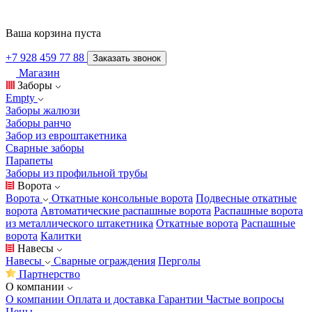
Ваша корзина пуста
+7 928 459 77 88
Заказать звонок
Магазин
Заборы
Empty
Заборы жалюзи
Заборы ранчо
Забор из евроштакетника
Сварные заборы
Парапеты
Заборы из профильной трубы
Ворота
Ворота
Откатные консольные ворота
Подвесные откатные
ворота
Автоматические распашные ворота
Распашные ворота
из металлического штакетника
Откатные ворота
Распашные
ворота
Калитки
Навесы
Навесы
Сварные ограждения
Перголы
Партнерство
О компании
О компании
Оплата и доставка
Гарантии
Частые вопросы
Цены