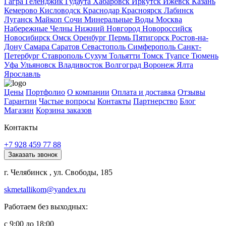
Гагра
Геленджик
Гудаута
Хабаровск
Иркутск
Ижевск
Казань
Кемерово
Кисловодск
Краснодар
Красноярск
Лабинск
Луганск
Майкоп
Сочи
Минеральные Воды
Москва
Набережные Челны
Нижний Новгород
Новороссийск
Новосибирск
Омск
Оренбург
Пермь
Пятигорск
Ростов-на-
Дону
Самара
Саратов
Севастополь
Симферополь
Санкт-
Петербург
Ставрополь
Сухум
Тольятти
Томск
Туапсе
Тюмень
Уфа
Ульяновск
Владивосток
Волгоград
Воронеж
Ялта
Ярославль
Цены
Портфолио
О компании
Оплата и доставка
Отзывы
Гарантии
Частые вопросы
Контакты
Партнерство
Блог
Магазин
Корзина заказов
Контакты
+7 928 459 77 88
Заказать звонок
г. Челябинск , ул. Свободы, 185
skmetallikom@yandex.ru
Работаем без выходных:
с 9:00 до 18:00