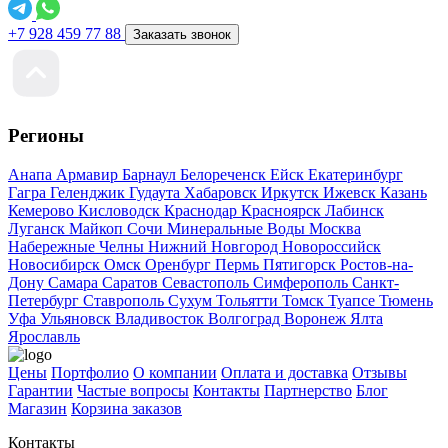
+7 928 459 77 88
Заказать звонок
Регионы
Анапа
Армавир
Барнаул
Белореченск
Ейск
Екатеринбург
Гагра
Геленджик
Гудаута
Хабаровск
Иркутск
Ижевск
Казань
Кемерово
Кисловодск
Краснодар
Красноярск
Лабинск
Луганск
Майкоп
Сочи
Минеральные Воды
Москва
Набережные Челны
Нижний Новгород
Новороссийск
Новосибирск
Омск
Оренбург
Пермь
Пятигорск
Ростов-на-
Дону
Самара
Саратов
Севастополь
Симферополь
Санкт-
Петербург
Ставрополь
Сухум
Тольятти
Томск
Туапсе
Тюмень
Уфа
Ульяновск
Владивосток
Волгоград
Воронеж
Ялта
Ярославль
Цены
Портфолио
О компании
Оплата и доставка
Отзывы
Гарантии
Частые вопросы
Контакты
Партнерство
Блог
Магазин
Корзина заказов
Контакты