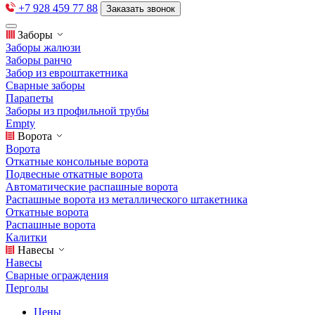
+7 928 459 77 88
Заказать звонок
Заборы
Заборы жалюзи
Заборы ранчо
Забор из евроштакетника
Сварные заборы
Парапеты
Заборы из профильной трубы
Empty
Ворота
Ворота
Откатные консольные ворота
Подвесные откатные ворота
Автоматические распашные ворота
Распашные ворота из металлического штакетника
Откатные ворота
Распашные ворота
Калитки
Навесы
Навесы
Сварные ограждения
Перголы
Цены