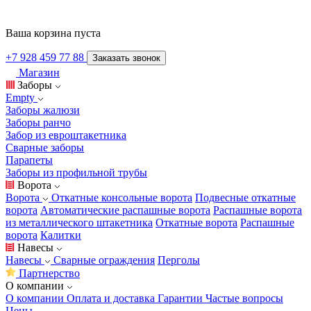
Ваша корзина пуста
+7 928 459 77 88
Заказать звонок
Магазин
Заборы
Empty
Заборы жалюзи
Заборы ранчо
Забор из евроштакетника
Сварные заборы
Парапеты
Заборы из профильной трубы
Ворота
Ворота
Откатные консольные ворота
Подвесные откатные
ворота
Автоматические распашные ворота
Распашные ворота
из металлического штакетника
Откатные ворота
Распашные
ворота
Калитки
Навесы
Навесы
Сварные ограждения
Перголы
Партнерство
О компании
О компании
Оплата и доставка
Гарантии
Частые вопросы
Цены