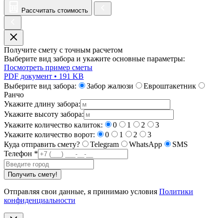
Рассчитать стоимость
Получите смету с точным расчетом
Выберите вид забора и укажите основные параметры:
Посмотреть пример сметы
PDF документ • 191 KB
Выберите вид забора:
Забор жалюзи
Евроштакетник
Ранчо
Укажите длину забора:
Укажите высоту забора:
Укажите количество калиток:
0
1
2
3
Укажите количество ворот:
0
1
2
3
Куда отправить смету?
Telegram
WhatsApp
SMS
Телефон
*
Получить смету!
Отправляя свои данные, я принимаю условия
Политики
конфиденциальности