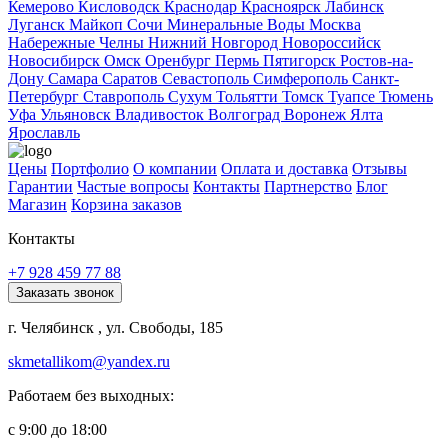
Кемерово
Кисловодск
Краснодар
Красноярск
Лабинск
Луганск
Майкоп
Сочи
Минеральные Воды
Москва
Набережные Челны
Нижний Новгород
Новороссийск
Новосибирск
Омск
Оренбург
Пермь
Пятигорск
Ростов-на-
Дону
Самара
Саратов
Севастополь
Симферополь
Санкт-
Петербург
Ставрополь
Сухум
Тольятти
Томск
Туапсе
Тюмень
Уфа
Ульяновск
Владивосток
Волгоград
Воронеж
Ялта
Ярославль
Цены
Портфолио
О компании
Оплата и доставка
Отзывы
Гарантии
Частые вопросы
Контакты
Партнерство
Блог
Магазин
Корзина заказов
Контакты
+7 928 459 77 88
Заказать звонок
г. Челябинск , ул. Свободы, 185
skmetallikom@yandex.ru
Работаем без выходных:
с 9:00 до 18:00