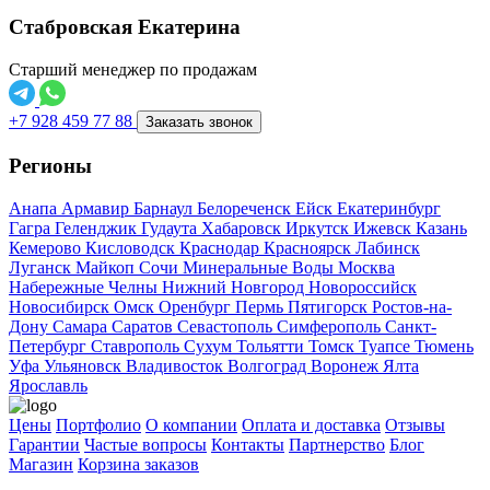
Стабровская Екатерина
Старший менеджер по продажам
+7 928 459 77 88
Заказать звонок
Регионы
Анапа
Армавир
Барнаул
Белореченск
Ейск
Екатеринбург
Гагра
Геленджик
Гудаута
Хабаровск
Иркутск
Ижевск
Казань
Кемерово
Кисловодск
Краснодар
Красноярск
Лабинск
Луганск
Майкоп
Сочи
Минеральные Воды
Москва
Набережные Челны
Нижний Новгород
Новороссийск
Новосибирск
Омск
Оренбург
Пермь
Пятигорск
Ростов-на-
Дону
Самара
Саратов
Севастополь
Симферополь
Санкт-
Петербург
Ставрополь
Сухум
Тольятти
Томск
Туапсе
Тюмень
Уфа
Ульяновск
Владивосток
Волгоград
Воронеж
Ялта
Ярославль
Цены
Портфолио
О компании
Оплата и доставка
Отзывы
Гарантии
Частые вопросы
Контакты
Партнерство
Блог
Магазин
Корзина заказов