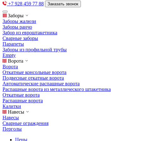
+7 928 459 77 88
Заказать звонок
Заборы
Заборы жалюзи
Заборы ранчо
Забор из евроштакетника
Сварные заборы
Парапеты
Заборы из профильной трубы
Empty
Ворота
Ворота
Откатные консольные ворота
Подвесные откатные ворота
Автоматические распашные ворота
Распашные ворота из металлического штакетника
Откатные ворота
Распашные ворота
Калитки
Навесы
Навесы
Сварные ограждения
Перголы
Цены