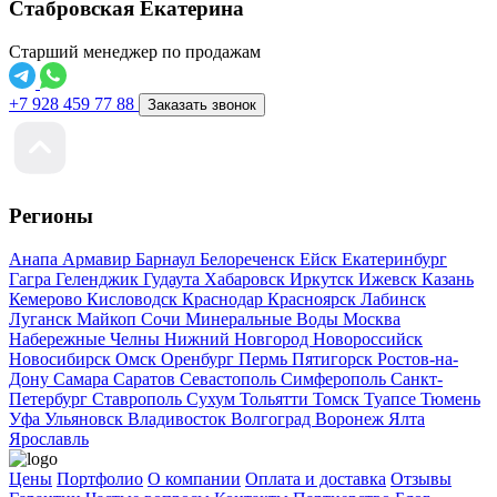
Стабровская Екатерина
Старший менеджер по продажам
+7 928 459 77 88
Заказать звонок
Регионы
Анапа
Армавир
Барнаул
Белореченск
Ейск
Екатеринбург
Гагра
Геленджик
Гудаута
Хабаровск
Иркутск
Ижевск
Казань
Кемерово
Кисловодск
Краснодар
Красноярск
Лабинск
Луганск
Майкоп
Сочи
Минеральные Воды
Москва
Набережные Челны
Нижний Новгород
Новороссийск
Новосибирск
Омск
Оренбург
Пермь
Пятигорск
Ростов-на-
Дону
Самара
Саратов
Севастополь
Симферополь
Санкт-
Петербург
Ставрополь
Сухум
Тольятти
Томск
Туапсе
Тюмень
Уфа
Ульяновск
Владивосток
Волгоград
Воронеж
Ялта
Ярославль
Цены
Портфолио
О компании
Оплата и доставка
Отзывы