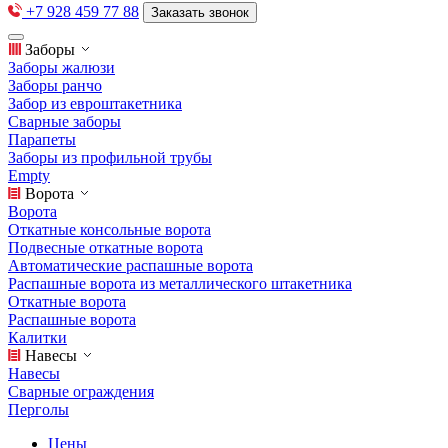
+7 928 459 77 88
Заказать звонок
Заборы
Заборы жалюзи
Заборы ранчо
Забор из евроштакетника
Сварные заборы
Парапеты
Заборы из профильной трубы
Empty
Ворота
Ворота
Откатные консольные ворота
Подвесные откатные ворота
Автоматические распашные ворота
Распашные ворота из металлического штакетника
Откатные ворота
Распашные ворота
Калитки
Навесы
Навесы
Сварные ограждения
Перголы
Цены