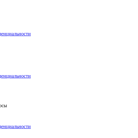
денциальности
денциальности
росы
денциальности