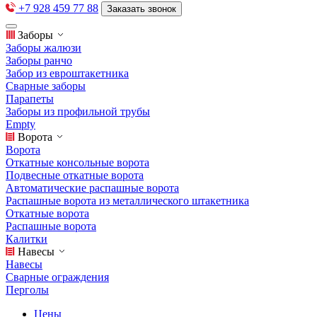
+7 928 459 77 88
Заказать звонок
Заборы
Заборы жалюзи
Заборы ранчо
Забор из евроштакетника
Сварные заборы
Парапеты
Заборы из профильной трубы
Empty
Ворота
Ворота
Откатные консольные ворота
Подвесные откатные ворота
Автоматические распашные ворота
Распашные ворота из металлического штакетника
Откатные ворота
Распашные ворота
Калитки
Навесы
Навесы
Сварные ограждения
Перголы
Цены