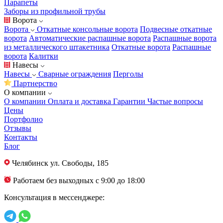
Парапеты
Заборы из профильной трубы
Ворота
Ворота
Откатные консольные ворота
Подвесные откатные
ворота
Автоматические распашные ворота
Распашные ворота
из металлического штакетника
Откатные ворота
Распашные
ворота
Калитки
Навесы
Навесы
Сварные ограждения
Перголы
Партнерство
О компании
О компании
Оплата и доставка
Гарантии
Частые вопросы
Цены
Портфолио
Отзывы
Контакты
Блог
Челябинск
ул. Свободы, 185
Работаем без выходных с 9:00 до 18:00
Консультация в мессенджере: