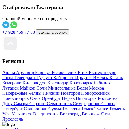
Стабровская Екатерина
Старший менеджер по продажам
+7 928 459 77 88
Заказать звонок
Регионы
Анапа
Армавир
Барнаул
Белореченск
Ейск
Екатеринбург
Гагра
Геленджик
Гудаута
Хабаровск
Иркутск
Ижевск
Казань
Кемерово
Кисловодск
Краснодар
Красноярск
Лабинск
Луганск
Майкоп
Сочи
Минеральные Воды
Москва
Набережные Челны
Нижний Новгород
Новороссийск
Новосибирск
Омск
Оренбург
Пермь
Пятигорск
Ростов-на-
Дону
Самара
Саратов
Севастополь
Симферополь
Санкт-
Петербург
Ставрополь
Сухум
Тольятти
Томск
Туапсе
Тюмень
Уфа
Ульяновск
Владивосток
Волгоград
Воронеж
Ялта
Ярославль