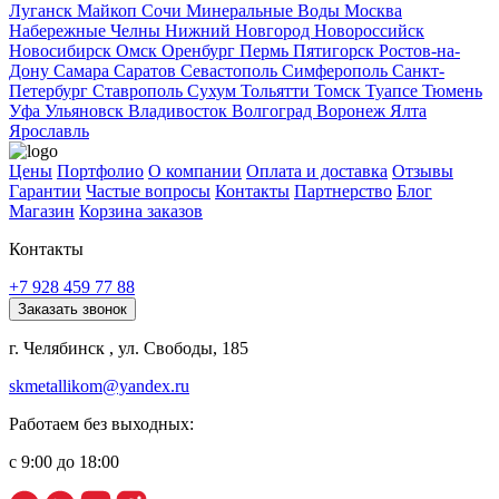
Луганск
Майкоп
Сочи
Минеральные Воды
Москва
Набережные Челны
Нижний Новгород
Новороссийск
Новосибирск
Омск
Оренбург
Пермь
Пятигорск
Ростов-на-
Дону
Самара
Саратов
Севастополь
Симферополь
Санкт-
Петербург
Ставрополь
Сухум
Тольятти
Томск
Туапсе
Тюмень
Уфа
Ульяновск
Владивосток
Волгоград
Воронеж
Ялта
Ярославль
Цены
Портфолио
О компании
Оплата и доставка
Отзывы
Гарантии
Частые вопросы
Контакты
Партнерство
Блог
Магазин
Корзина заказов
Контакты
+7 928 459 77 88
Заказать звонок
г. Челябинск , ул. Свободы, 185
skmetallikom@yandex.ru
Работаем без выходных:
с 9:00 до 18:00