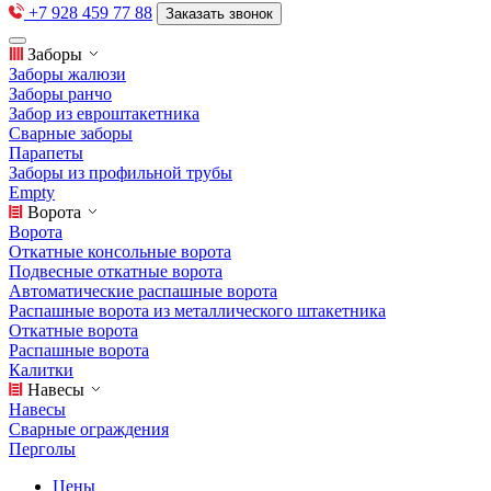
+7 928 459 77 88
Заказать звонок
Заборы
Заборы жалюзи
Заборы ранчо
Забор из евроштакетника
Сварные заборы
Парапеты
Заборы из профильной трубы
Empty
Ворота
Ворота
Откатные консольные ворота
Подвесные откатные ворота
Автоматические распашные ворота
Распашные ворота из металлического штакетника
Откатные ворота
Распашные ворота
Калитки
Навесы
Навесы
Сварные ограждения
Перголы
Цены