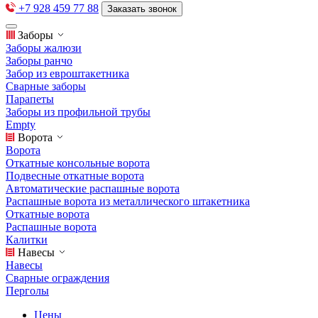
+7 928 459 77 88
Заказать звонок
Заборы
Заборы жалюзи
Заборы ранчо
Забор из евроштакетника
Сварные заборы
Парапеты
Заборы из профильной трубы
Empty
Ворота
Ворота
Откатные консольные ворота
Подвесные откатные ворота
Автоматические распашные ворота
Распашные ворота из металлического штакетника
Откатные ворота
Распашные ворота
Калитки
Навесы
Навесы
Сварные ограждения
Перголы
Цены