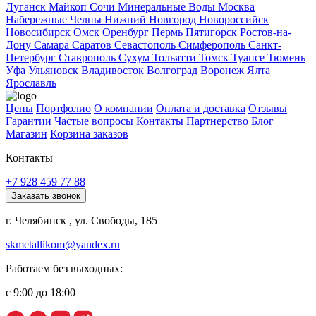
Луганск
Майкоп
Сочи
Минеральные Воды
Москва
Набережные Челны
Нижний Новгород
Новороссийск
Новосибирск
Омск
Оренбург
Пермь
Пятигорск
Ростов-на-
Дону
Самара
Саратов
Севастополь
Симферополь
Санкт-
Петербург
Ставрополь
Сухум
Тольятти
Томск
Туапсе
Тюмень
Уфа
Ульяновск
Владивосток
Волгоград
Воронеж
Ялта
Ярославль
Цены
Портфолио
О компании
Оплата и доставка
Отзывы
Гарантии
Частые вопросы
Контакты
Партнерство
Блог
Магазин
Корзина заказов
Контакты
+7 928 459 77 88
Заказать звонок
г. Челябинск , ул. Свободы, 185
skmetallikom@yandex.ru
Работаем без выходных:
с 9:00 до 18:00