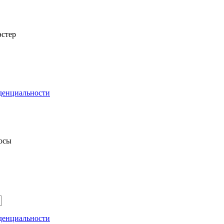
стер
денциальности
росы
денциальности