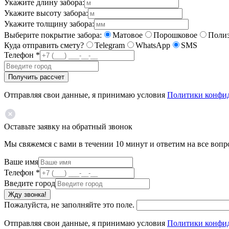
Укажите длину забора:
Укажите высоту забора:
Укажите толщину забора:
Выберите покрытие забора:
Матовое
Порошковое
Полиэ
Куда отправить смету?
Telegram
WhatsApp
SMS
Телефон
*
Получить рассчет
Отправляя свои данные, я принимаю условия
Политики конфи
Оставьте заявку на обратный звонок
Мы свяжемся с вами в течении 10 минут и ответим на все воп
Ваше имя
Телефон
*
Введите город
Жду звонка!
Пожалуйста, не заполняйте это поле.
Отправляя свои данные, я принимаю условия
Политики конфи