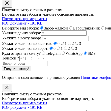
Получите смету с точным расчетом
Выберите вид забора и укажите основные параметры:
Посмотреть пример сметы
PDF документ • 191 KB
Выберите вид забора:
Забор жалюзи
Евроштакетник
Ра
Укажите длину забора:
Укажите высоту забора:
Укажите количество калиток:
0
1
2
3
Укажите количество ворот:
0
1
2
3
Куда отправить смету?
Telegram
WhatsApp
SMS
Телефон
*
Получить смету!
Отправляя свои данные, я принимаю условия
Политики конфи
Получите смету с точным расчетом
Выберите вид забора и укажите основные параметры:
Посмотреть пример сметы
PDF документ • 191 KB