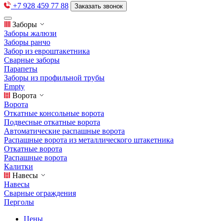
+7 928 459 77 88
Заказать звонок
Заборы
Заборы жалюзи
Заборы ранчо
Забор из евроштакетника
Сварные заборы
Парапеты
Заборы из профильной трубы
Empty
Ворота
Ворота
Откатные консольные ворота
Подвесные откатные ворота
Автоматические распашные ворота
Распашные ворота из металлического штакетника
Откатные ворота
Распашные ворота
Калитки
Навесы
Навесы
Сварные ограждения
Перголы
Цены