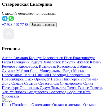
Стабровская Екатерина
Старший менеджер по продажам
+7 928 459 77 88
Заказать звонок
Регионы
Анапа
Армавир
Барнаул
Белореченск
Ейск
Екатеринбург
Гагра
Геленджик
Гудаута
Хабаровск
Иркутск
Ижевск
Казань
Кемерово
Кисловодск
Краснодар
Красноярск
Лабинск
Луганск
Майкоп
Сочи
Минеральные Воды
Москва
Набережные Челны
Нижний Новгород
Новороссийск
Новосибирск
Омск
Оренбург
Пермь
Пятигорск
Ростов-на-
Дону
Самара
Саратов
Севастополь
Симферополь
Санкт-
Петербург
Ставрополь
Сухум
Тольятти
Томск
Туапсе
Тюмень
Уфа
Ульяновск
Владивосток
Волгоград
Воронеж
Ялта
Ярославль
Цены
Портфолио
О компании
Оплата и доставка
Отзывы